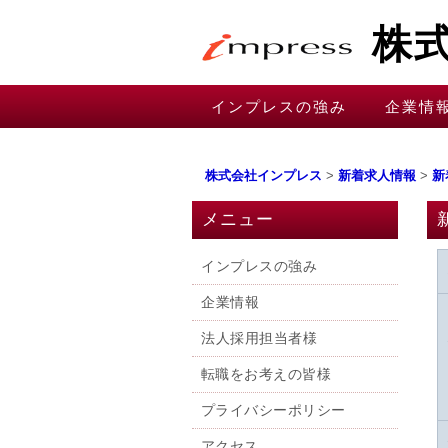
株
コ
インプレスの強み
企業情
メインメニュー
ン
テ
ン
株式会社インプレス
>
新着求人情報
>
新
ツ
メニュー
へ
移
インプレスの強み
動
企業情報
法人採用担当者様
転職をお考えの皆様
プライバシーポリシー
アクセス