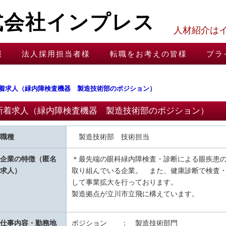
式会社インプレス
人材紹介は
報
法人採用担当者様
転職をお考えの皆様
プラ
着求人（緑内障検査機器 製造技術部のポジション）
新着求人（緑内障検査機器 製造技術部のポジション）
職種
製造技術部 技術担
＊最先端の眼科緑内障検査・診断による眼疾患
企業の特徴（匿名
取り組んでいる企業。 また、健康診断で検査
求人）
して事業拡大を行っております。
製造拠点が立川市立飛に構えています。
仕事内容・勤務地
ポジション ： 製造技術部門