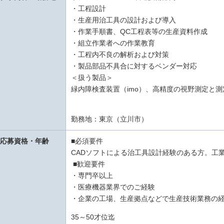
・工程設計
・生産用治工具の設計および導入
・作業手順書、QC工程表等の生産資料作成
・組立作業者への作業教育
・工程内不良の解析および対策
・製品部品不具合に対するベンダー対応
＜扱う製品＞
緑内障検査装置（imo）、高精度の視野測定と
勤務地：東京（立川市）
■必須要件
応募資格・年齢
CADソフトによる治工具設計経験のある方。工
■歓迎要件
・専門卒以上
・医療機器業界でのご経験
・企業の工場、生産拠点などで生産技術業務の
35～50才位迄