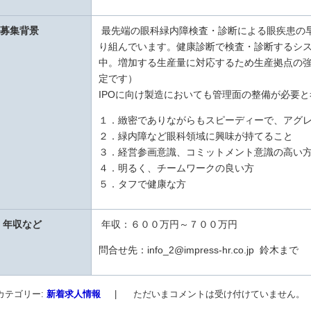
最先端の眼科緑内障検査・診断による眼疾患の
募集背景
り組んでいます。健康診断で検査・診断するシ
中。増加する生産量に対応するため生産拠点の強
定です）
IPOに向け製造においても管理面の整備が必要
１．緻密でありながらもスピーディーで、アグ
２．緑内障など眼科領域に興味が持てること
３．経営参画意識、コミットメント意識の高い
４．明るく、チームワークの良い方
５．タフで健康な方
年収：６００万円～７００万円
年収など
問合せ先：info_2@impress-hr.co.jp 鈴木まで
カテゴリー:
新着求人情報
|
ただいまコメントは受け付けていません。