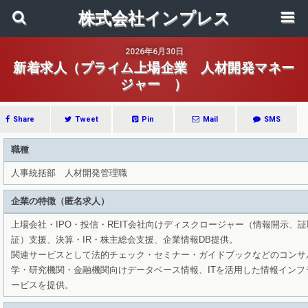
株式会社インプレス
2026年6月30日
新着求人（プライム上場企業 人材開発マネー
ジャー ）
Share
Tweet
Pin
Mail
SMS
職種
人事統括部 人材開発管理職
企業の特徴（匿名求人）
上場会社・IPO・投信・REIT会社向けディスクロージャー（情報開示、
証）支援、決算・IR・株主総会支援、企業情報DB提供。
関連サービスとして法的チェック・セミナー・ガイドブックなどのコンサ
学・研究機関・金融機関向けデータベース情報、ITを活用した情報インフ
ービスを提供。