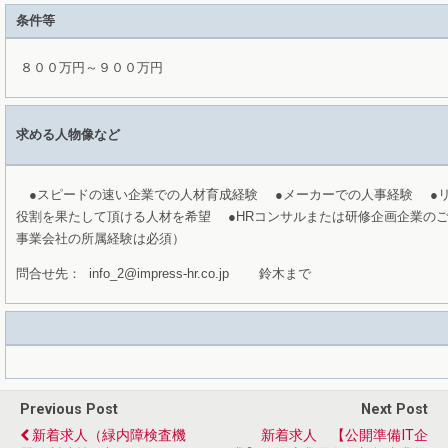
条件等
８００万円～９００万円
求める人物像など
●スピードの速い企業での人材育成経験
●メーカーでの人事経験
●リ
役割を果たして頂ける人材を希望
●HRコンサルまたは研修企画企業のご
事業会社の所属経験は必須）
問合せ先： info_2@impress-hr.co.jp 鈴木まで
Previous Post
Next Post
新着求人（緑内障検査機
新着求人 【公開準備IT企