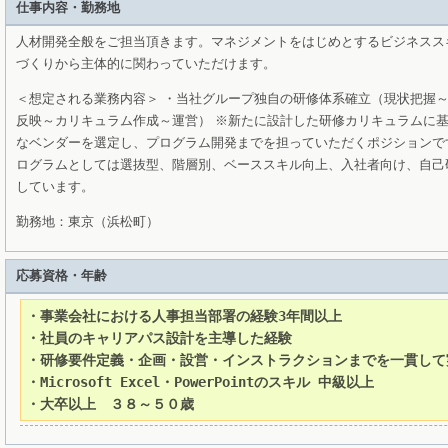
仕事内容・勤務地
人材開発全般をご担当頂きます。マネジメントをはじめとするビジネスス
づくりから主体的に関わっていただけます。
＜想定される業務内容＞
・当社グループ独自の研修体系確立（現状把握
反映～カリキュラム作成～運営）
※新たに設計した研修カリキュラムに
なベンダーを選定し、プログラム開発までを担っていただくポジションで
ログラムとしては選抜型、階層別、ベーススキル向上、入社者向け、自己
しています。
勤務地：東京（浜松町）
応募資格・年齢
・事業会社における人事担当部署の経験3年間以上

・社員のキャリアパス設計を主導した経験

・研修要件定義・企画・設営・インストラクションまでを一貫して
・Microsoft Excel・PowerPointのスキル 中級以上

・大卒以上　３８～５０歳